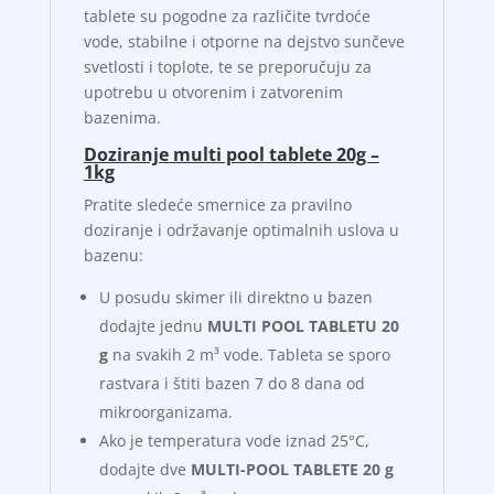
tablete su pogodne za različite tvrdoće
vode, stabilne i otporne na dejstvo sunčeve
svetlosti i toplote, te se preporučuju za
upotrebu u otvorenim i zatvorenim
bazenima.
Doziranje multi pool tablete 20g –
1kg
Pratite sledeće smernice za pravilno
doziranje i održavanje optimalnih uslova u
bazenu:
U posudu skimer ili direktno u bazen
dodajte jednu
MULTI POOL TABLETU 20
g
na svakih 2 m³ vode. Tableta se sporo
rastvara i štiti bazen 7 do 8 dana od
mikroorganizama.
Ako je temperatura vode iznad 25°C,
dodajte dve
MULTI-POOL TABLETE 20 g