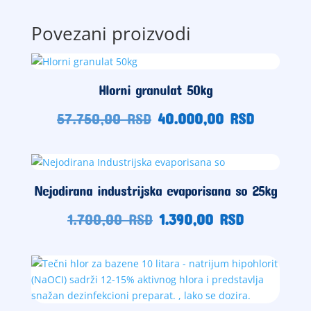
Povezani proizvodi
Hlorni granulat 50kg
Originalna
Trenutn
57.750,00
RSD
40.000,00
RSD
cena
cena
je
je:
bila:
40.000,
57.750,00
RSD.
Nejodirana industrijska evaporisana so 25kg
RSD.
Originalna
Trenutna
1.700,00
RSD
1.390,00
RSD
cena
cena
je
je:
bila:
1.390,00
1.700,00
RSD.
RSD.