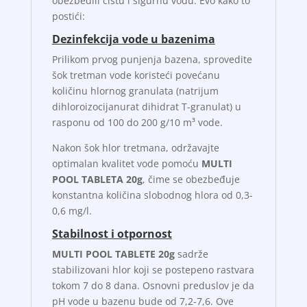
obezbedili čistu i sigurnu vodu. Evo kako to
postići:
Dezinfekcija vode u bazenima
Prilikom prvog punjenja bazena, sprovedite
šok tretman vode koristeći povećanu
količinu hlornog granulata (natrijum
dihloroizocijanurat dihidrat T-granulat) u
rasponu od 100 do 200 g/10 m³ vode.
Nakon šok hlor tretmana, održavajte
optimalan kvalitet vode pomoću
MULTI
POOL TABLETA 20g
, čime se obezbeđuje
konstantna količina slobodnog hlora od 0,3-
0,6 mg/l.
Stabilnost i otpornost
MULTI POOL TABLETE 20g
sadrže
stabilizovani hlor koji se postepeno rastvara
tokom 7 do 8 dana. Osnovni preduslov je da
pH vode u bazenu bude od 7,2-7,6. Ove