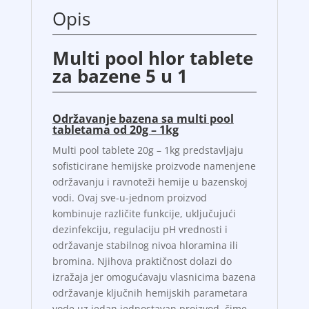
Opis
Multi pool hlor tablete
za bazene 5 u 1
Održavanje bazena sa multi pool
tabletama od 20g – 1kg
Multi pool tablete 20g – 1kg predstavljaju
sofisticirane hemijske proizvode namenjene
održavanju i ravnoteži hemije u bazenskoj
vodi. Ovaj sve-u-jednom proizvod
kombinuje različite funkcije, uključujući
dezinfekciju, regulaciju pH vrednosti i
održavanje stabilnog nivoa hloramina ili
bromina. Njihova praktičnost dolazi do
izražaja jer omogućavaju vlasnicima bazena
održavanje ključnih hemijskih parametara
vode uz jedan jednostavan proizvod, čime