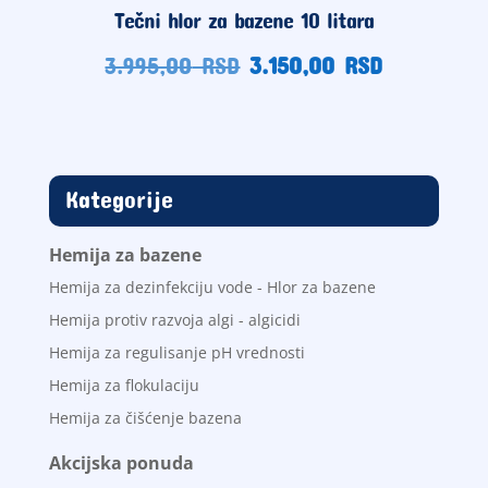
Tečni hlor za bazene 10 litara
Originalna
Trenutna
3.995,00
RSD
3.150,00
RSD
cena
cena
je
je:
bila:
3.150,00
3.995,00
RSD.
RSD.
Kategorije
Hemija za bazene
Hemija za dezinfekciju vode - Hlor za bazene
Hemija protiv razvoja algi - algicidi
Hemija za regulisanje pH vrednosti
Hemija za flokulaciju
Hemija za čišćenje bazena
Akcijska ponuda