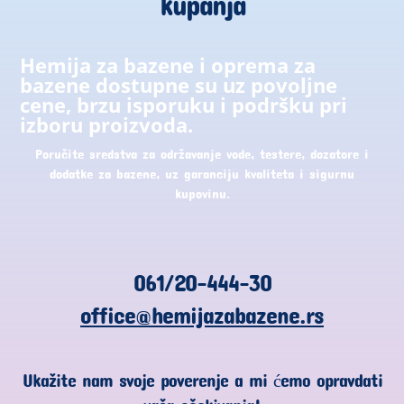
kupanja
Hemija za bazene i oprema za
bazene dostupne su uz povoljne
cene, brzu isporuku i podršku pri
izboru proizvoda.
Poručite sredstva za održavanje vode, testere, dozatore i
dodatke za bazene, uz garanciju kvaliteta i sigurnu
kupovinu.
061/20-444-30
office@hemijazabazene.rs
Ukažite nam svoje poverenje a mi ćemo opravdati