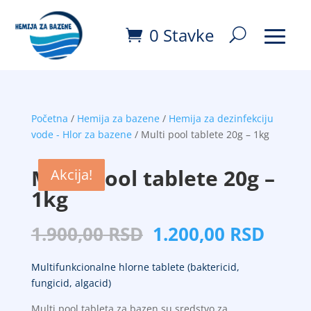
0 Stavke
Početna
/
Hemija za bazene
/
Hemija za dezinfekciju
vode - Hlor za bazene
/ Multi pool tablete 20g – 1kg
Akcija!
Multi pool tablete 20g –
Akcija!
Akcija!
Akcija!
1kg
Originalna
Tren
1.900,00
RSD
1.200,00
RSD
cena
cena
je
je:
Multifunkcionalne hlorne tablete (baktericid,
bila:
1.200
fungicid, algacid)
1.900,00
RSD.
Multi pool tableta za bazen su sredstvo za