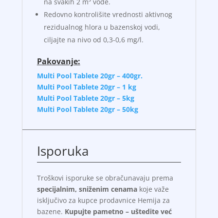
na svakih 2 m³ vode.
Redovno kontrolišite vrednosti aktivnog
rezidualnog hlora u bazenskoj vodi,
ciljajte na nivo od 0,3-0,6 mg/l.
Pakovanje:
Multi Pool Tablete 20gr – 400gr.
Multi Pool Tablete 20gr – 1 kg
Multi Pool Tablete 20gr – 5kg
Multi Pool Tablete 20gr – 50kg
Isporuka
Troškovi isporuke se obračunavaju prema
specijalnim, sniženim cenama
koje važe
isključivo za kupce prodavnice Hemija za
bazene.
Kupujte pametno – uštedite već