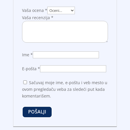
Vaša ocena
*
Vaša recenzija
*
Ime
*
E-pošta
*
Sačuvaj moje ime, e-poštu i veb mesto u
ovom pregledaču veba za sledeći put kada
komentarišem.