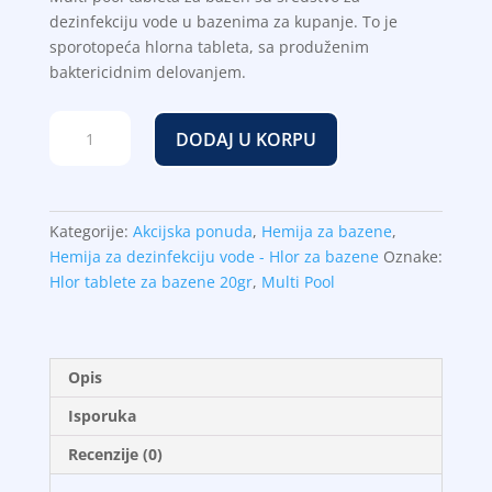
RSD.
dezinfekciju vode u bazenima za kupanje. To je
sporotopeća hlorna tableta, sa produženim
baktericidnim delovanjem.
Multi
DODAJ U KORPU
pool
tablete
20g
–
Kategorije:
Akcijska ponuda
,
Hemija za bazene
,
1kg
Hemija za dezinfekciju vode - Hlor za bazene
Oznake:
količina
Hlor tablete za bazene 20gr
,
Multi Pool
Opis
Isporuka
Recenzije (0)