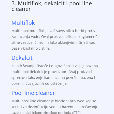
3. Multiflok, dekalcit i pool line
cleaner
Multiflok
Multi pool multiflok je vaš saveznik u borbi protiv
zamućenja vode. Ovaj proizvod efikasno aglomeriše
sitne čestice, čineći ih lako uklonjivim i čineći vaš
bazen kristalno čistim.
Dekalcit
Za održavanje čistoće i dugovečnosti vašeg bazena,
multi pool dekalcit je pravi izbor. Ovaj proizvod
sprečava taloženje kamenca na površini bazena i
opremi, čuvajući ih od oštećenja.
Pool line cleaner
Multi pool line cleaner je biocidni proizvod koji se
koristi za dezinfekciju vode u bazenu i sprečavanju
razvoja algi tokom zimskog perioda (PT2).