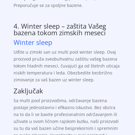
Preporučuje se za spoljne bazene.
4. Winter sleep – zaštita Vašeg
bazena tokom zimskih meseci
Winter sleep
Uđite u zimski san uz multi pool winter sleep. Ovaj
proizvod pruža sveobuhvatnu zaštitu vašeg bazena
tokom hladnih meseci, čuvajući ga od štetnih uticaja
niskih temperatura i leda. Obezbedite bezbrižno
zimovanje za vaš bazen uz winter sleep.
Zaključak
Sa multi pool proizvodima, održavanje bazena
postaje jednostavno i efikasno iskustvo. Bez obzira
na to da li se bavite profesionalnim održavanjem ili
uživate u svom ličnom rajskom kutku, naši proizvodi
su tu da vaš bazen učine besprekornim i spremnim