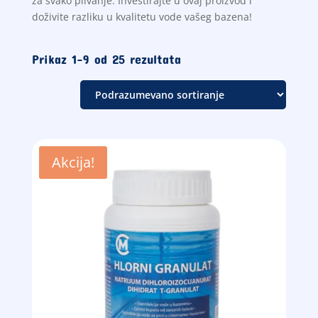
za svako plivanje. Investirajte u ovaj proizvod i
doživite razliku u kvalitetu vode vašeg bazena!
Prikaz 1–9 od 25 rezultata
Akcija!