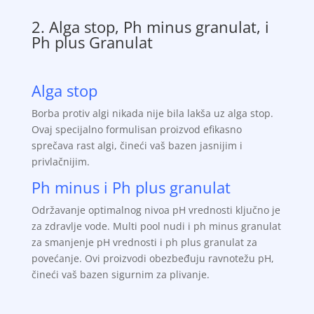
2. Alga stop, Ph minus granulat, i
Ph plus Granulat
Alga stop
Borba protiv algi nikada nije bila lakša uz alga stop.
Ovaj specijalno formulisan proizvod efikasno
sprečava rast algi, čineći vaš bazen jasnijim i
privlačnijim.
Ph minus
i
Ph plus granulat
Održavanje optimalnog nivoa pH vrednosti ključno je
za zdravlje vode. Multi pool nudi i ph minus granulat
za smanjenje pH vrednosti i ph plus granulat za
povećanje. Ovi proizvodi obezbeđuju ravnotežu pH,
čineći vaš bazen sigurnim za plivanje.