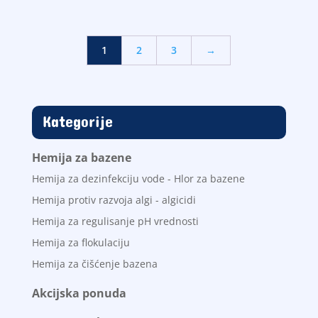
cena
cena
je
je:
bila:
600,00
950,00
RSD.
1
2
3
→
RSD.
Kategorije
Hemija za bazene
Hemija za dezinfekciju vode - Hlor za bazene
Hemija protiv razvoja algi - algicidi
Hemija za regulisanje pH vrednosti
Hemija za flokulaciju
Hemija za čišćenje bazena
Akcijska ponuda