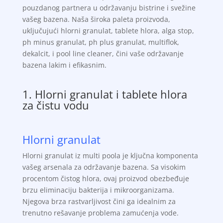
pouzdanog partnera u održavanju bistrine i svežine
vašeg bazena. Naša široka paleta proizvoda,
uključujući hlorni granulat, tablete hlora, alga stop,
ph minus granulat, ph plus granulat, multiflok,
dekalcit, i pool line cleaner, čini vaše održavanje
bazena lakim i efikasnim.
1. Hlorni granulat i tablete hlora
za čistu vodu
Hlorni granulat
Hlorni granulat iz multi poola je ključna komponenta
vašeg arsenala za održavanje bazena. Sa visokim
procentom čistog hlora, ovaj proizvod obezbeđuje
brzu eliminaciju bakterija i mikroorganizama.
Njegova brza rastvarljivost čini ga idealnim za
trenutno rešavanje problema zamućenja vode.