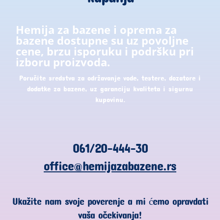
Hemija za bazene i oprema za
bazene dostupne su uz povoljne
cene, brzu isporuku i podršku pri
izboru proizvoda.
Poručite sredstva za održavanje vode, testere, dozatore i
dodatke za bazene, uz garanciju kvaliteta i sigurnu
kupovinu.
061/20-444-30
office@hemijazabazene.rs
Ukažite nam svoje poverenje a mi ćemo opravdati
vaša očekivanja!