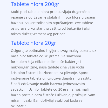
Tablete hlora 200gr
Multi pool tablete hlora predstavljaju dugoročno
rešenje za održavanje stabilnih nivoa hlora u vašem
bazenu. Sa kontrolisanim otpuštanjem, ove tablete
osiguravaju konstantnu zaštitu od bakterija i algi
tokom dužeg vremenskog perioda.
Tablete hlora 20gr
Osigurajte optimalnu higijenu svog malog bazena uz
naše hlor tablete od 20 grama. Sa snažnom
formulom koja efikasno eliminiše bakterije i
mikroorganizme, naše tablete čine vašu vodu
kristalno čistom i bezbednom za plivanje. Sporo
rastvaranje tableta omogućava dugotrajnu zaštitu,
čineći održavanje malih bazena jednostavnim
zadatkom. Uz hlor tablete od 20 grama, vaš mali
bazen postaje oaza čistoće i uživanja, pružajući vam
miran i bezbrižan doživljaj svaki put kada se
okupate.“