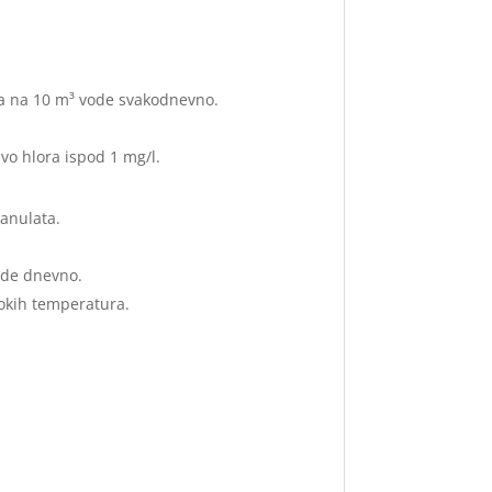
ta na 10 m³ vode svakodnevno.
vo hlora ispod 1 mg/l.
anulata.
vode dnevno.
sokih temperatura.