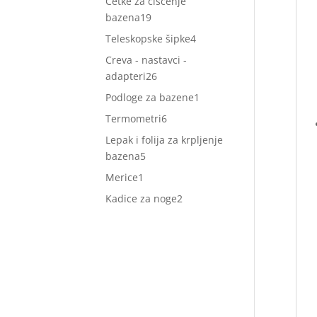
Četke za čišćenje
19
bazena
19
proizvoda
4
Teleskopske šipke
4
proizvoda
Creva - nastavci -
26
adapteri
26
proizvoda
1
Podloge za bazene
1
proizvod
6
Termometri
6
proizvoda
Lepak i folija za krpljenje
5
bazena
5
proizvoda
1
Merice
1
proizvod
2
Kadice za noge
2
proizvoda