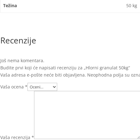
Težina
50 kg
Recenzije
Još nema komentara.
Budite prvi koji će napisati recenziju za „Hlorni granulat 50kg“
Vaša adresa e-pošte neće biti objavljena.
Neophodna polja su oz
Vaša ocena
*
Vaša recenzija
*