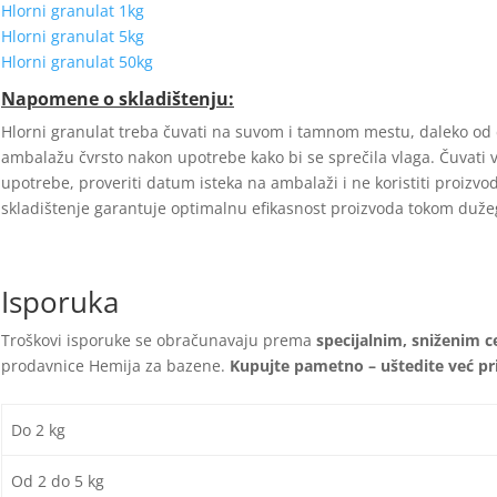
Hlorni granulat 1kg
Hlorni granulat 5kg
Hlorni granulat 50kg
Napomene o skladištenju:
Hlorni granulat treba čuvati na suvom i tamnom mestu, daleko od d
ambalažu čvrsto nakon upotrebe kako bi se sprečila vlaga. Čuvati 
upotrebe, proveriti datum isteka na ambalaži i ne koristiti proizvod
skladištenje garantuje optimalnu efikasnost proizvoda tokom duž
Isporuka
Troškovi isporuke se obračunavaju prema
specijalnim, sniženim 
prodavnice Hemija za bazene.
Kupujte pametno – uštedite već pri
Do 2 kg
3
Od 2 do 5 kg
5