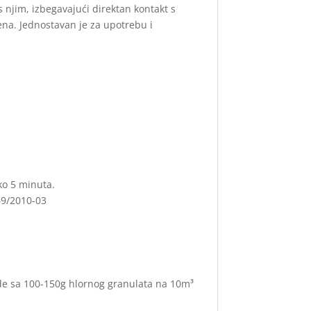
 s njim, izbegavajući direktan kontakt s
ena. Jednostavan je za upotrebu i
ko 5 minuta.
69/2010-03
e sa 100-150g hlornog granulata na 10m³