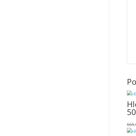
Po
Hl
50
665,