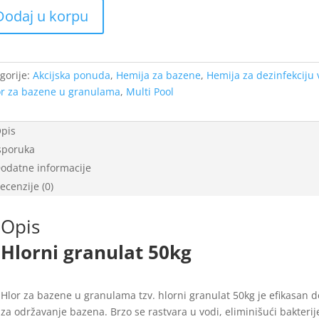
Dodaj u korpu
čina
gorije:
Akcijska ponuda
,
Hemija za bazene
,
Hemija za dezinfekciju 
or za bazene u granulama
,
Multi Pool
pis
sporuka
odatne informacije
ecenzije (0)
Opis
Hlorni granulat 50kg
Hlor za bazene u granulama tzv. hlorni granulat 50kg je efikasan 
za održavanje bazena. Brzo se rastvara u vodi, eliminišući bakterij