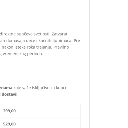
irektne sunčeve svetlosti. Zatvarati
van domašaja dece i kućnih ljubimaca. Pre
 nakon isteka roka trajanja. Pravilno
eg vremenskog perioda.
cenama
koje važe isključivo za kupce
 dostavi!
99,00
29,00