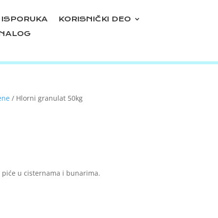
ISPORUKA
KORISNIČKI DEO
 NALOG
ene
/ Hlorni granulat 50kg
0
 piće u cisternama i bunarima.