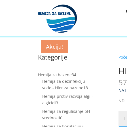
Akcija!
Akcija!
Akcija!
Akcija!
Kategorije
Poč
Hl
34
Hemija za bazene
34
57
proizvoda
Hemija za dezinfekciju
18
vode - Hlor za bazene
18
NAT
proizvoda
Hemija protiv razvoja algi -
NDI 
3
algicidi
3
proizvoda
Hemija za regulisanje pH
Hlor
6
vrednosti
6
gran
proizvoda
5
Hemija za flokulaciju
5
50kg