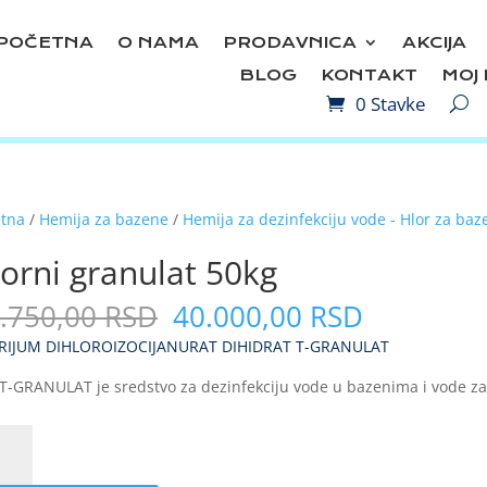
POČETNA
O NAMA
PRODAVNICA
AKCIJA
BLOG
KONTAKT
MOJ
0 Stavke
etna
/
Hemija za bazene
/
Hemija za dezinfekciju vode - Hlor za baz
orni granulat 50kg
Originalna
Trenutna
.750,00
RSD
40.000,00
RSD
cena
cena
RIJUM DIHLOROIZOCIJANURAT DIHIDRAT T-GRANULAT
je
je:
bila:
40.000,0
T-GRANULAT je sredstvo za dezinfekciju vode u bazenima i vode za
57.750,00
RSD.
RSD.
ni
ulat