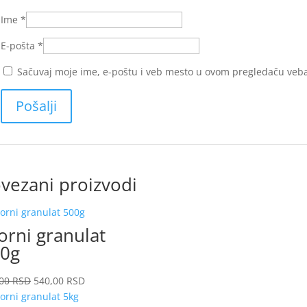
Ime
*
E-pošta
*
Sačuvaj moje ime, e-poštu i veb mesto u ovom pregledaču veb
vezani proizvodi
orni granulat
0g
Originalna
Trenutna
00
RSD
540,00
RSD
cena
cena