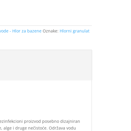
vode - Hlor za bazene
Oznake:
Hlorni granulat
dezinfekcioni proizvod posebno dizajniran
e, alge i druge nečistoće. Održava vodu