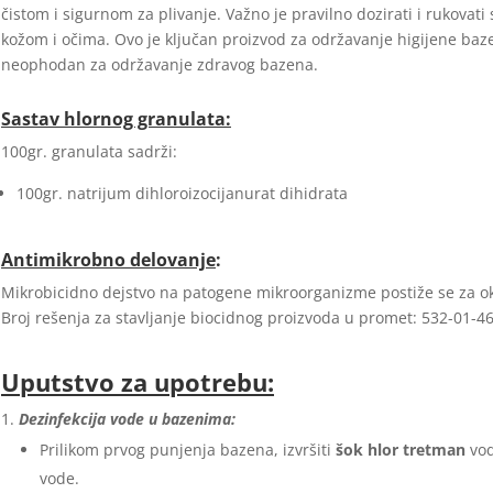
čistom i sigurnom za plivanje. Važno je pravilno dozirati i rukovati
kožom i očima. Ovo je ključan proizvod za održavanje higijene baz
neophodan za održavanje zdravog bazena.
Sastav hlornog granulata:
100gr. granulata sadrži:
100gr. natrijum dihloroizocijanurat dihidrata
Antimikrobno delovanje
:
Mikrobicidno dejstvo na patogene mikroorganizme postiže se za o
Broj rešenja za stavljanje biocidnog proizvoda u promet: 532-01-4
Uputstvo za upotrebu:
Dezinfekcija vode u bazenima:
Prilikom prvog punjenja bazena, izvršiti
šok hlor tretman
vod
vode.