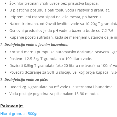
Šok hlor tretman vršiti uveče bez prisustva kupača.
U plastičnu posudu sipati toplu vodu i rastvoriti granulat.
Pripremljeni rastvor sipati na više mesta, po bazenu.
Nakon tretmana, održavati kvalitet vode sa 10-20g T-granula
Osnovni preduslov je da pH vode u bazenu bude od 7,2-7,6
Kupanje početi sutradan, kada se merenjem ustanovi da je ni
Dezinfekcija vode u javnim bazenima:
Koristiti mernu pumpu za automatsko doziranje rastvora T-gr
Rastvoriti 2.5-3kg T-granulata u 100 litara vode.
Dozirati 0.5kg T-granulata (oko 20 litara rastvora) na 100m³ 
Povećati doziranje za 50% u slučaju velikog broja kupača i vi
Dezinfekcija vode za piće:
Dodati 2g T-granulata na m³ vode u cisternama i bunarima.
Voda postaje pogodna za piće nakon 15-30 minuta.
Pakovanje:
Hlorni granulat 500gr