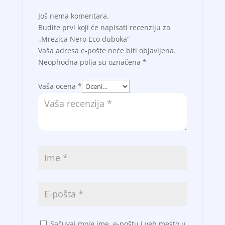
Još nema komentara.
Budite prvi koji će napisati recenziju za
„Mrezica Nero Eco duboka“
Vaša adresa e-pošte neće biti objavljena.
Neophodna polja su označena
*
Vaša ocena
*
Sačuvaj moje ime, e-poštu i veb mesto u