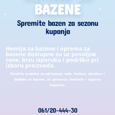
BAZENE
Spremite bazen za sezonu
kupanja
Hemija za bazene i oprema za
bazene dostupne su uz povoljne
cene, brzu isporuku i podršku pri
izboru proizvoda.
Poručite sredstva za održavanje vode, testere, dozatore i
dodatke za bazene, uz garanciju kvaliteta i sigurnu
kupovinu.
061/20-444-30