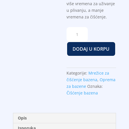
više vremena za uživanje
u plivanju, a manje
vremena za čišćenje.
Mrezica
Nero
Eco
DODAJ U KORPU
duboka
količina
Kategorije:
Mrežice za
čišćenje bazena
,
Oprema
za bazene
Oznaka:
Čišćenje bazena
Opis
Isporuka