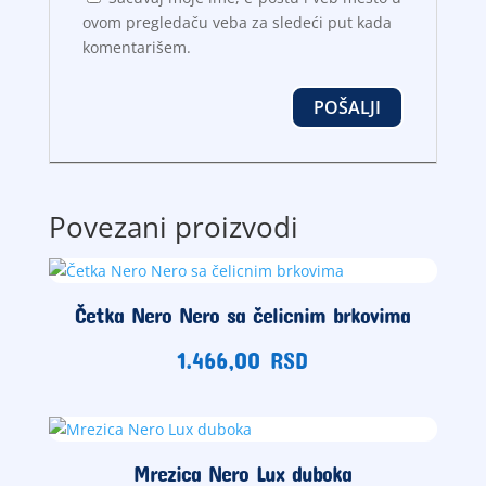
ovom pregledaču veba za sledeći put kada
komentarišem.
Povezani proizvodi
Četka Nero Nero sa čelicnim brkovima
1.466,00
RSD
Mrezica Nero Lux duboka