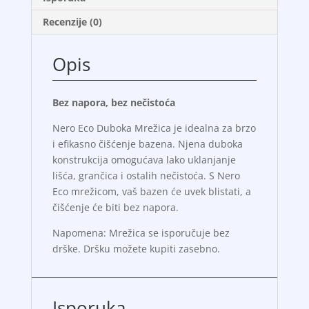
Recenzije (0)
Opis
Bez napora, bez nečistoća
Nero Eco Duboka Mrežica je idealna za brzo
i efikasno čišćenje bazena. Njena duboka
konstrukcija omogućava lako uklanjanje
lišća, grančica i ostalih nečistoća. S Nero
Eco mrežicom, vaš bazen će uvek blistati, a
čišćenje će biti bez napora.
Napomena: Mrežica se isporučuje bez
drške. Dršku možete kupiti zasebno.
Isporuka