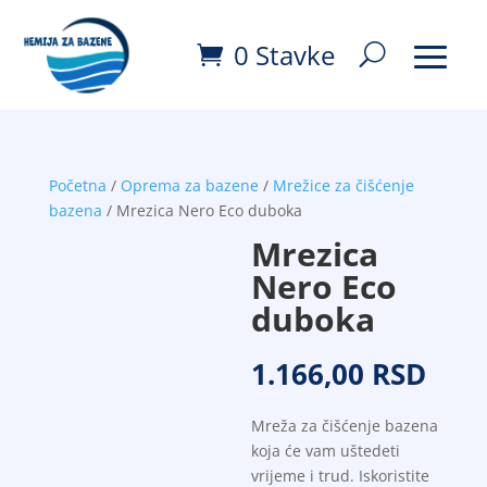
0 Stavke
Početna
/
Oprema za bazene
/
Mrežice za čišćenje
bazena
/ Mrezica Nero Eco duboka
Mrezica
Nero Eco
duboka
1.166,00
RSD
Mreža za čišćenje bazena
koja će vam uštedeti
vrijeme i trud. Iskoristite