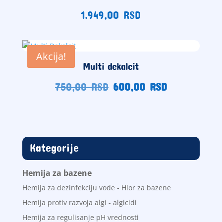
1.949,00
RSD
Akcija!
Multi dekalcit
Originalna
Trenutna
750,00
RSD
600,00
RSD
cena
cena
je
je:
bila:
600,00
750,00
RSD.
RSD.
Kategorije
Hemija za bazene
Hemija za dezinfekciju vode - Hlor za bazene
Hemija protiv razvoja algi - algicidi
Hemija za regulisanje pH vrednosti