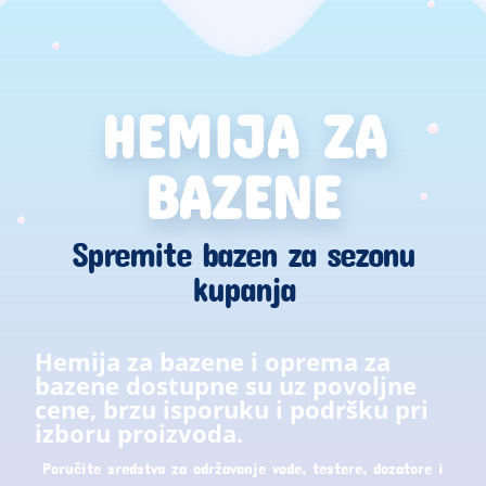
HEMIJA ZA
BAZENE
Spremite bazen za sezonu
kupanja
Hemija za bazene i oprema za
bazene dostupne su uz povoljne
cene, brzu isporuku i podršku pri
izboru proizvoda.
Poručite sredstva za održavanje vode, testere, dozatore i