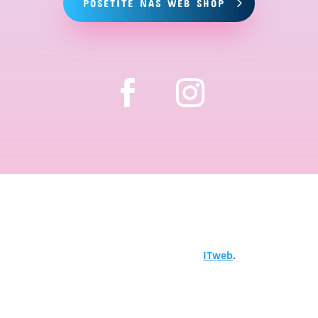
POSETITE NAŠ WEB SHOP
Copyright © 2024 Hemija za bazene. Sva prava
zadržana. Objavljeno od
ITweb
.