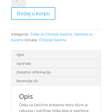
sa
celicnim
Dodaj u korpu
brkovima
Nero
45cm
količina
Kategorije:
Četke za čišćenje bazena
,
Oprema za
bazene
Oznaka:
Čišćenje bazena
Opis
Isporuka
Dodatne informacije
Recenzije (0)
Opis
Četka sa čeličnim brkovima Nero 45cm je
robusna i izdržljiva četka koja je savršena