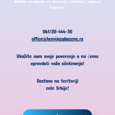
dodatke za bazene, uz garanciju kvaliteta i sigurnu
kupovinu.
061/20-444-30
office@hemijazabazene.rs
Ukažite nam svoje poverenje a mi ćemo
opravdati vaša očekivanja!
Dostava na teritoriji
cele Srbije!