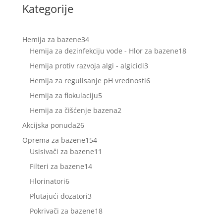
Kategorije
34
Hemija za bazene
34
proizvoda
18
Hemija za dezinfekciju vode - Hlor za bazene
18
proizvoda
3
Hemija protiv razvoja algi - algicidi
3
proizvoda
6
Hemija za regulisanje pH vrednosti
6
proizvoda
5
Hemija za flokulaciju
5
proizvoda
2
Hemija za čišćenje bazena
2
proizvoda
26
Akcijska ponuda
26
proizvoda
154
Oprema za bazene
154
proizvoda
11
Usisivači za bazene
11
proizvoda
14
Filteri za bazene
14
proizvoda
6
Hlorinatori
6
proizvoda
3
Plutajući dozatori
3
proizvoda
18
Pokrivači za bazene
18
proizvoda