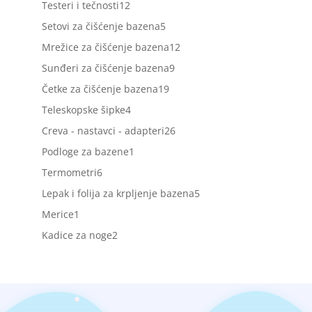
12
Testeri i tečnosti
12
proizvoda
5
Setovi za čišćenje bazena
5
proizvoda
12
Mrežice za čišćenje bazena
12
proizvoda
9
Sunđeri za čišćenje bazena
9
proizvoda
19
Četke za čišćenje bazena
19
proizvoda
4
Teleskopske šipke
4
proizvoda
26
Creva - nastavci - adapteri
26
proizvoda
1
Podloge za bazene
1
proizvod
6
Termometri
6
proizvoda
5
Lepak i folija za krpljenje bazena
5
proizvoda
1
Merice
1
proizvod
2
Kadice za noge
2
proizvoda